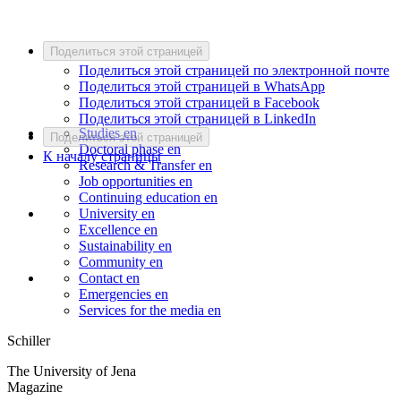
Поделиться этой страницей
Поделиться этой страницей по электронной почте
Поделиться этой страницей в WhatsApp
Поделиться этой страницей в Facebook
Поделиться этой страницей в LinkedIn
Studies
en
Поделиться этой страницей
Doctoral phase
en
К началу страницы
Research & Transfer
en
Job opportunities
en
Continuing education
en
University
en
Excellence
en
Sustainability
en
Community
en
Contact
en
Emergencies
en
Services for the media
en
Schiller
The University of Jena
Magazine