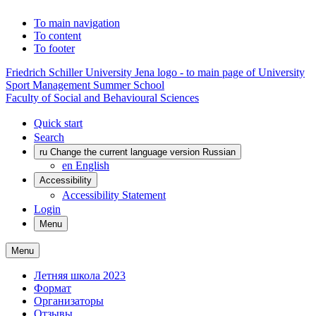
To main navigation
To content
To footer
Friedrich Schiller University Jena logo - to main page of University
Sport Management Summer School
Faculty of Social and Behavioural Sciences
Quick start
Search
ru
Change the current language version Russian
en
English
Accessibility
Accessibility Statement
Login
Menu
Menu
Летняя школа 2023
Формат
Организаторы
Отзывы